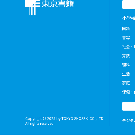
小学
国語
書写
社会・
算数
理科
生活
家庭
保健・
Copyright © 2025 by TOKYO SHOSEKI CO., LTD.
デジタ
All rights reserved.