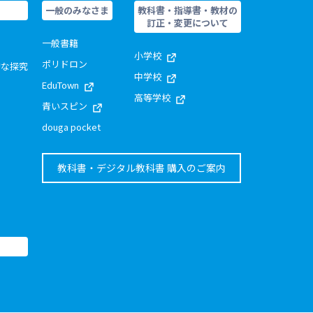
一般のみなさま
教科書・指導書・教材の
訂正・変更について
一般書籍
小学校
ポリドロン
的な探究
中学校
EduTown
高等学校
青いスピン
douga pocket
教科書・デジタル教科書 購入のご案内