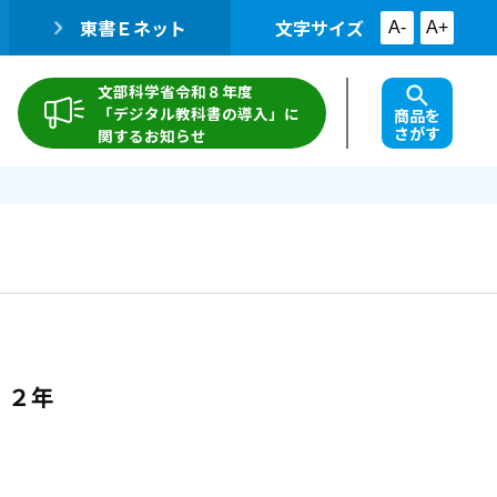
東書Ｅネット
文字サイズ
A-
A+
文部科学省令和８年度
「デジタル教科書の導入」に
商品を
さがす
関するお知らせ
 ２年