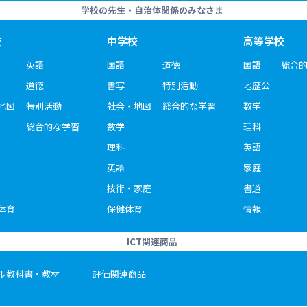
学校の先生・自治体関係のみなさま
校
中学校
高等学校
英語
国語
道徳
国語
総合
道徳
書写
特別活動
地歴公
地図
特別活動
社会・地図
総合的な学習
数学
総合的な学習
数学
理科
理科
英語
英語
家庭
技術・家庭
書道
体育
保健体育
情報
ICT関連商品
ル教科書・教材
評価関連商品