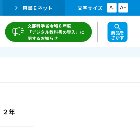
東書Ｅネット
文字サイズ
A-
A+
文部科学省令和８年度
「デジタル教科書の導入」に
商品を
さがす
関するお知らせ
 ２年