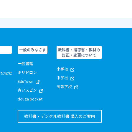
一般のみなさま
教科書・指導書・教材の
訂正・変更について
一般書籍
小学校
ポリドロン
的な探究
中学校
EduTown
高等学校
青いスピン
douga pocket
教科書・デジタル教科書 購入のご案内