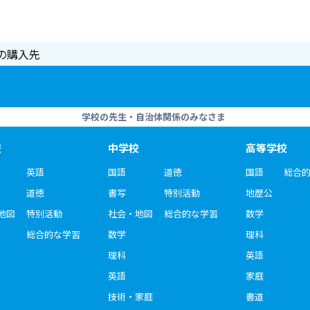
の購入先
学校の先生・自治体関係のみなさま
校
中学校
高等学校
英語
国語
道徳
国語
総合
道徳
書写
特別活動
地歴公
地図
特別活動
社会・地図
総合的な学習
数学
総合的な学習
数学
理科
理科
英語
英語
家庭
技術・家庭
書道