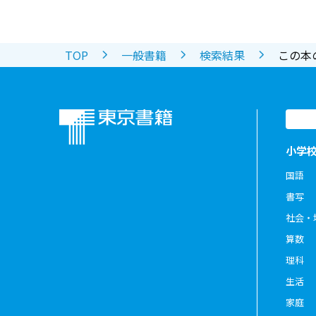
TOP
一般書籍
検索結果
この本
小学
国語
書写
社会・
算数
理科
生活
家庭