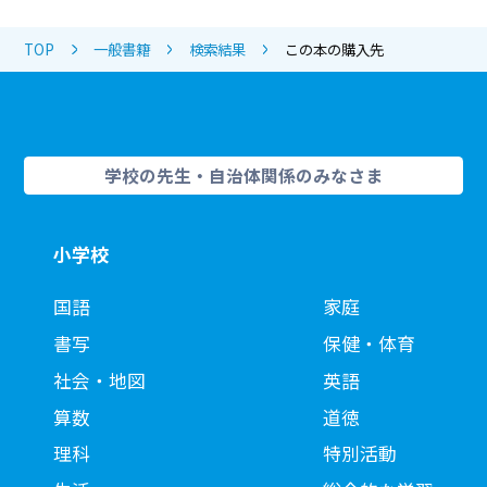
TOP
一般書籍
検索結果
この本の購入先
学校の先生・自治体関係のみなさま
小学校
国語
家庭
書写
保健・体育
社会・地図
英語
算数
道徳
理科
特別活動