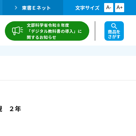
東書Ｅネット
文字サイズ
A-
A+
文部科学省令和８年度
「デジタル教科書の導入」に
商品を
さがす
関するお知らせ
現 ２年