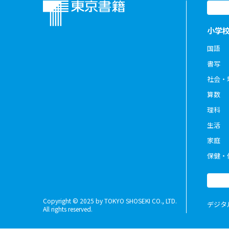
小学
国語
書写
社会・
算数
理科
生活
家庭
保健・
Copyright © 2025 by TOKYO SHOSEKI CO., LTD.
デジタ
All rights reserved.