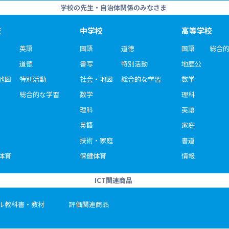
学校の先生・自治体関係のみなさま
校
中学校
高等学校
英語
国語
道徳
国語
総合
道徳
書写
特別活動
地歴公
地図
特別活動
社会・地図
総合的な学習
数学
総合的な学習
数学
理科
理科
英語
英語
家庭
技術・家庭
書道
体育
保健体育
情報
ICT関連商品
ル教科書・教材
評価関連商品