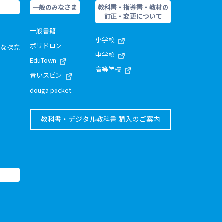
一般のみなさま
教科書・指導書・教材の
訂正・変更について
一般書籍
小学校
ポリドロン
的な探究
中学校
EduTown
高等学校
青いスピン
douga pocket
教科書・デジタル教科書 購入のご案内