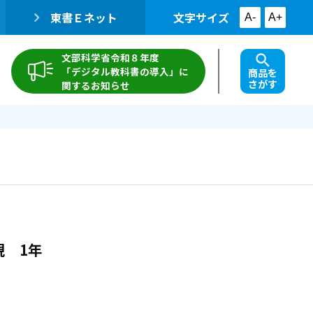
東書Ｅネット
文字サイズ
A-
A+
文部科学省令和８年度
「デジタル教科書の導入」に
商品を
さがす
関するお知らせ
 1年