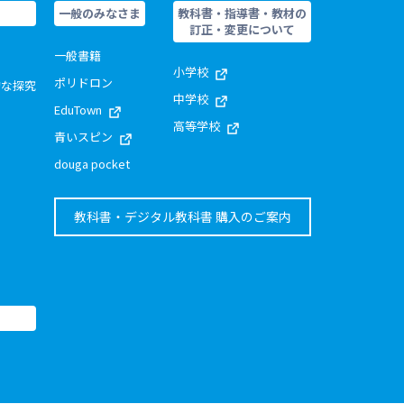
一般のみなさま
教科書・指導書・教材の
訂正・変更について
一般書籍
小学校
ポリドロン
的な探究
中学校
EduTown
高等学校
青いスピン
douga pocket
教科書・デジタル教科書 購入のご案内