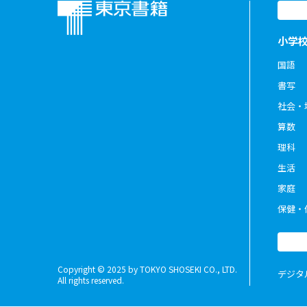
小学
国語
書写
社会・
算数
理科
生活
家庭
保健・
Copyright © 2025 by TOKYO SHOSEKI CO., LTD.
デジタ
All rights reserved.