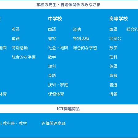
学校の先生・自治体関係のみなさま
校
中学校
高等学校
英語
国語
道徳
国語
総合
道徳
書写
特別活動
地歴公
地図
特別活動
社会・地図
総合的な学習
数学
総合的な学習
数学
理科
理科
英語
英語
家庭
技術・家庭
書道
体育
保健体育
情報
ICT関連商品
ル教科書・教材
評価関連商品