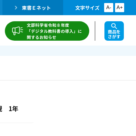
東書Ｅネット
文字サイズ
A-
A+
文部科学省令和８年度
「デジタル教科書の導入」に
商品を
さがす
関するお知らせ
 1年