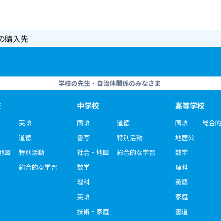
の購入先
学校の先生・自治体関係のみなさま
校
中学校
高等学校
英語
国語
道徳
国語
総合
道徳
書写
特別活動
地歴公
地図
特別活動
社会・地図
総合的な学習
数学
総合的な学習
数学
理科
理科
英語
英語
家庭
技術・家庭
書道