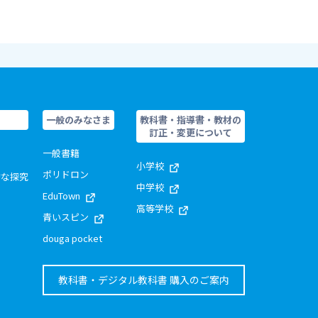
一般のみなさま
教科書・指導書・教材の
訂正・変更について
一般書籍
小学校
ポリドロン
的な探究
中学校
EduTown
高等学校
青いスピン
douga pocket
教科書・デジタル教科書 購入のご案内