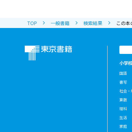
TOP
一般書籍
検索結果
この本
小学
国語
書写
社会・
算数
理科
生活
家庭