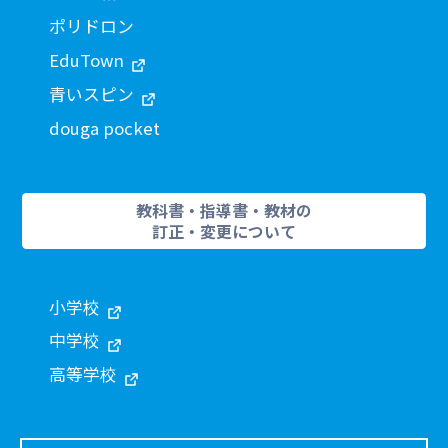
ポリドロン
EduTown
青いスピン
douga pocket
教科書・指導書・教材の
訂正・変更について
小学校
中学校
高等学校