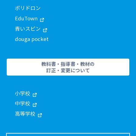
ポリドロン
EduTown
青いスピン
douga pocket
教科書・指導書・教材の
訂正・変更について
小学校
中学校
高等学校