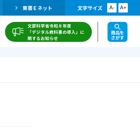
東書Ｅネット
文字サイズ
A-
A+
文部科学省令和８年度
「デジタル教科書の導入」に
商品を
さがす
関するお知らせ