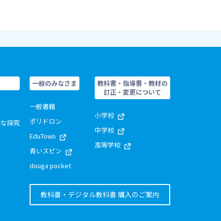
一般のみなさま
教科書・指導書・教材の
訂正・変更について
一般書籍
小学校
ポリドロン
的な探究
中学校
EduTown
高等学校
青いスピン
douga pocket
教科書・デジタル教科書 購入のご案内