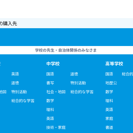
の購入先
学校の先生・自治体関係のみなさま
校
中学校
高等学校
英語
国語
道徳
国語
総合
道徳
書写
特別活動
地歴公
地図
特別活動
社会・地図
総合的な学習
数学
総合的な学習
数学
理科
理科
英語
英語
家庭
技術・家庭
書道