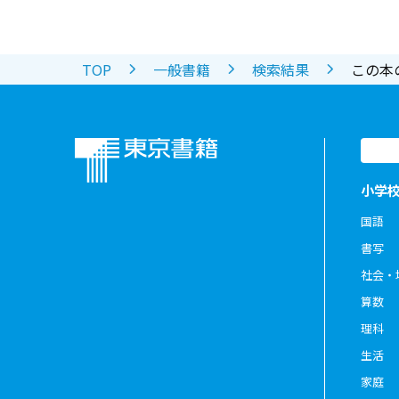
TOP
一般書籍
検索結果
この本
小学
国語
書写
社会・
算数
理科
生活
家庭