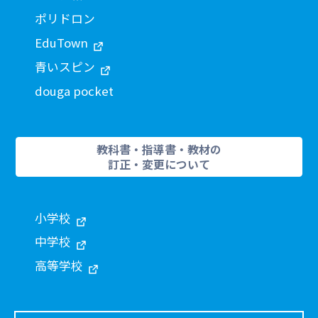
ポリドロン
EduTown
青いスピン
douga pocket
教科書・指導書・教材の
訂正・変更について
小学校
中学校
高等学校