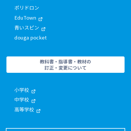
ポリドロン
EduTown
青いスピン
douga pocket
教科書・指導書・教材の
訂正・変更について
小学校
中学校
高等学校