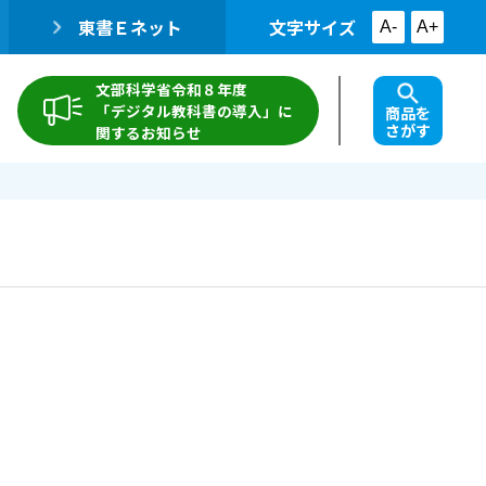
東書Ｅネット
文字サイズ
A-
A+
文部科学省令和８年度
「デジタル教科書の導入」に
商品を
さがす
関するお知らせ