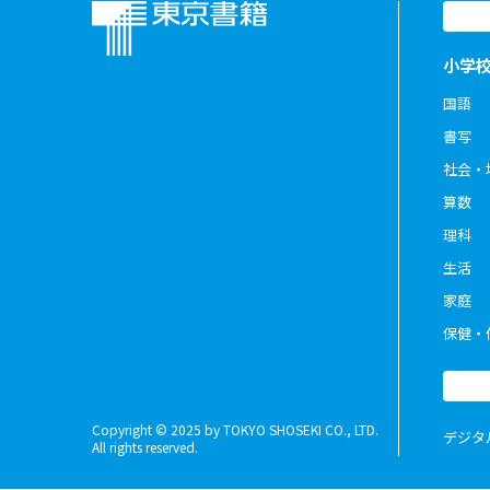
小学
国語
書写
社会・
算数
理科
生活
家庭
保健・
Copyright © 2025 by TOKYO SHOSEKI CO., LTD.
デジタ
All rights reserved.