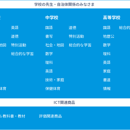
学校の先生・自治体関係のみなさま
校
中学校
高等学校
英語
国語
道徳
国語
総合
道徳
書写
特別活動
地歴公
地図
特別活動
社会・地図
総合的な学習
数学
総合的な学習
数学
理科
理科
英語
英語
家庭
技術・家庭
書道
体育
保健体育
情報
ICT関連商品
ル教科書・教材
評価関連商品