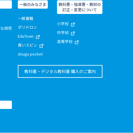
一般のみなさま
教科書・指導書・教材の
訂正・変更について
一般書籍
小学校
ポリドロン
的な探究
中学校
EduTown
高等学校
青いスピン
douga pocket
教科書・デジタル教科書 購入のご案内