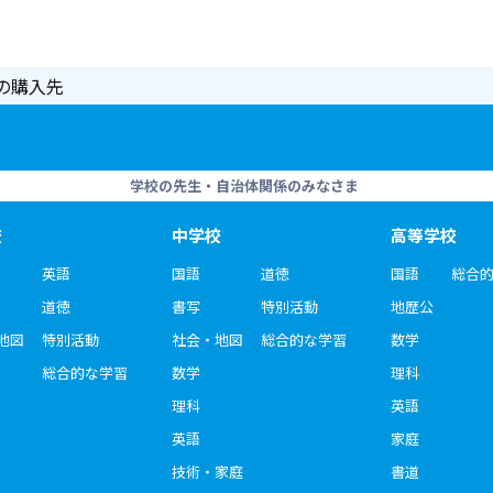
の購入先
学校の先生・自治体関係のみなさま
校
中学校
高等学校
英語
国語
道徳
国語
総合
道徳
書写
特別活動
地歴公
地図
特別活動
社会・地図
総合的な学習
数学
総合的な学習
数学
理科
理科
英語
英語
家庭
技術・家庭
書道