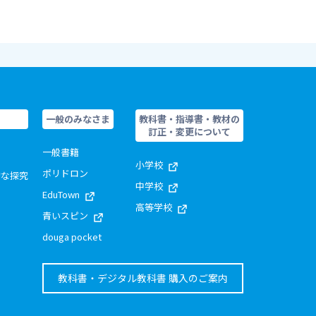
一般のみなさま
教科書・指導書・教材の
訂正・変更について
一般書籍
小学校
ポリドロン
的な探究
中学校
EduTown
高等学校
青いスピン
douga pocket
教科書・デジタル教科書 購入のご案内