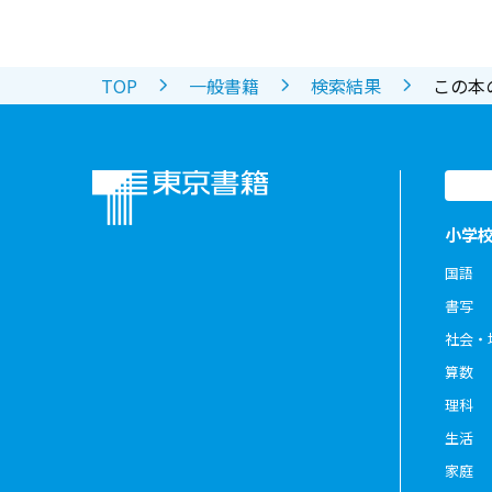
TOP
一般書籍
検索結果
この本
小学
国語
書写
社会・
算数
理科
生活
家庭