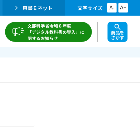
東書Ｅネット
文字サイズ
A-
A+
文部科学省令和８年度
「デジタル教科書の導入」に
商品を
さがす
関するお知らせ