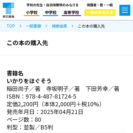
学校の先生・自治体関係のみなさま
保護者・塾・一般
小学校
中学校
高等学校
一般のみなさま
TOP
一般書籍
検索結果
この本の購入先
この本の購入先
書籍名
いかりをほぐそう
稲田尚子／著 寺坂明子／著 下田芳幸／著
ISBN：978-4-487-81724-5
定価2,200円（本体2,000円＋税10%）
発売年月日：2025年04月21日
ページ数：80
判型：並製／B5判