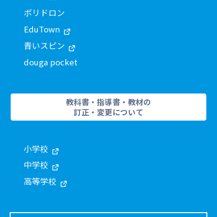
ポリドロン
EduTown
青いスピン
douga pocket
教科書・指導書・教材の
訂正・変更について
小学校
中学校
高等学校