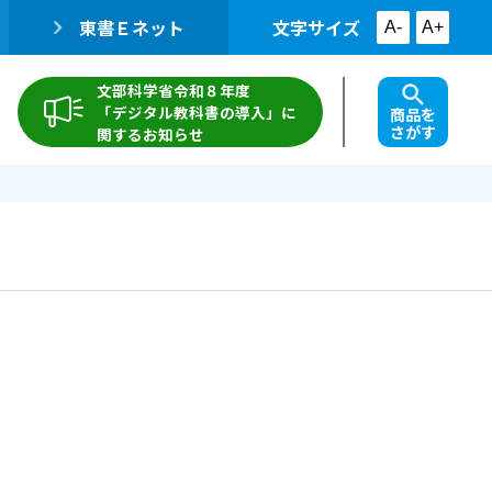
東書Ｅネット
文字サイズ
A-
A+
文部科学省令和８年度
「デジタル教科書の導入」に
商品を
さがす
関するお知らせ