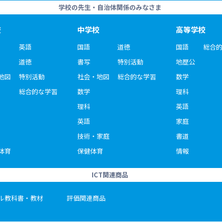
学校の先生・自治体関係のみなさま
校
中学校
高等学校
英語
国語
道徳
国語
総合
道徳
書写
特別活動
地歴公
地図
特別活動
社会・地図
総合的な学習
数学
総合的な学習
数学
理科
理科
英語
英語
家庭
技術・家庭
書道
体育
保健体育
情報
ICT関連商品
ル教科書・教材
評価関連商品