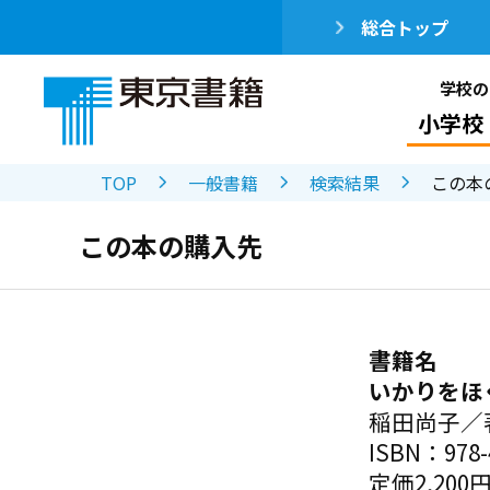
総合トップ
学校の
小学校
TOP
一般書籍
検索結果
この本
この本の購入先
書籍名
いかりをほ
稲田尚子／
ISBN：978-4
定価2,200