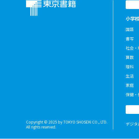
小学
国語
書写
社会・
算数
理科
生活
家庭
保健・
Copyright © 2025 by TOKYO SHOSEKI CO., LTD.
デジタ
All rights reserved.