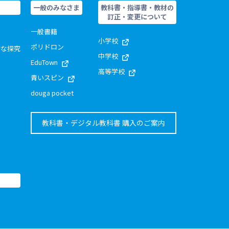
一般のみなさま
教科書・指導書・教材の
訂正・変更について
一般書籍
小学校
ポリドロン
的な探究
中学校
EduTown
高等学校
青いスピン
douga pocket
教科書・デジタル教科書 購入のご案内