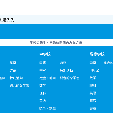
の購入先
学校の先生・自治体関係のみなさま
校
中学校
高等学校
英語
国語
道徳
国語
総合
道徳
書写
特別活動
地歴公
地図
特別活動
社会・地図
総合的な学習
数学
総合的な学習
数学
理科
理科
英語
英語
家庭
技術・家庭
書道