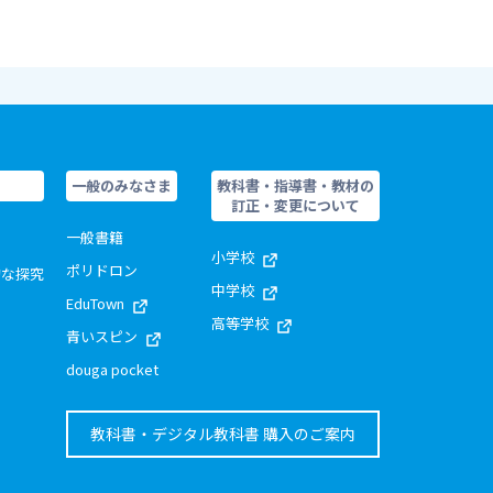
一般のみなさま
教科書・指導書・教材の
訂正・変更について
一般書籍
小学校
ポリドロン
的な探究
中学校
EduTown
高等学校
青いスピン
douga pocket
教科書・デジタル教科書 購入のご案内