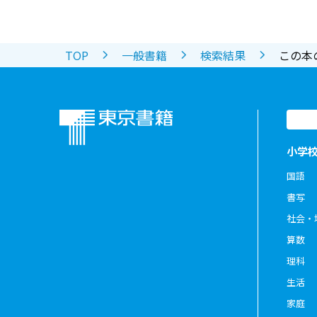
TOP
一般書籍
検索結果
この本
小学
国語
書写
社会・
算数
理科
生活
家庭