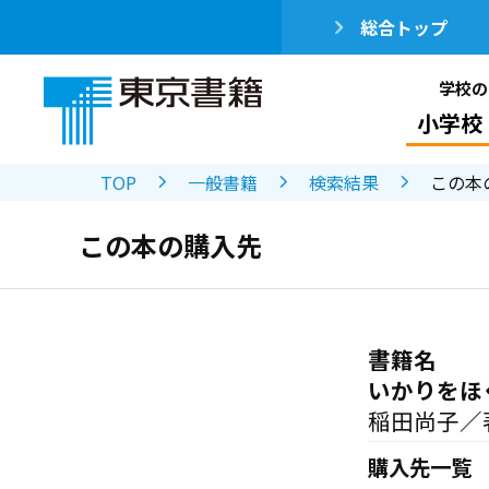
総合トップ
学校の
小学校
TOP
一般書籍
検索結果
この本
この本の購入先
書籍名
いかりをほ
稲田尚子／
購入先一覧