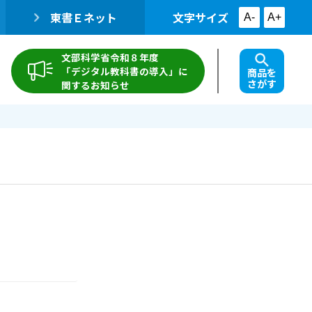
東書Ｅネット
文字サイズ
A-
A+
文部科学省令和８年度
「デジタル教科書の導入」に
商品を
さがす
関するお知らせ