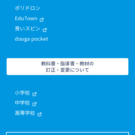
ポリドロン
EduTown
青いスピン
douga pocket
教科書・指導書・教材の
訂正・変更について
小学校
中学校
高等学校