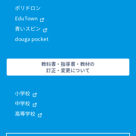
ポリドロン
EduTown
青いスピン
douga pocket
教科書・指導書・教材の
訂正・変更について
小学校
中学校
高等学校