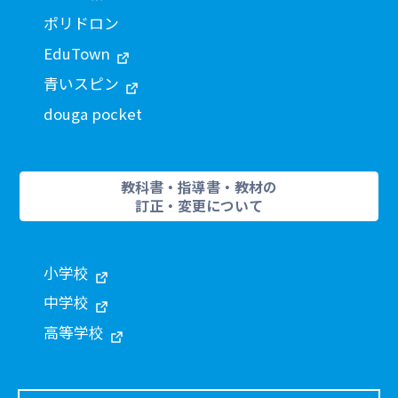
ポリドロン
EduTown
青いスピン
douga pocket
教科書・指導書・教材の
訂正・変更について
小学校
中学校
高等学校