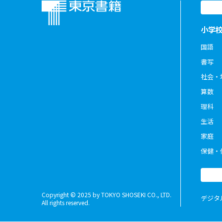
小学
国語
書写
社会・
算数
理科
生活
家庭
保健・
Copyright © 2025 by TOKYO SHOSEKI CO., LTD.
デジタ
All rights reserved.