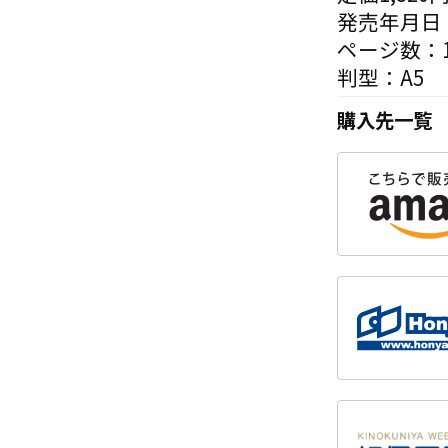
発売年月日：
ページ数：1
判型：A5
購入先一覧