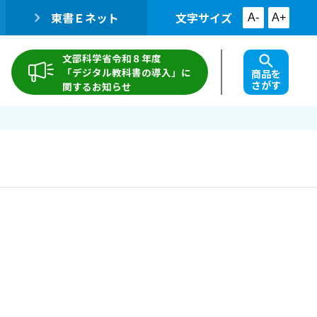
東書Ｅネット
文字サイズ
A-
A+
文部科学省令和８年度
「デジタル教科書の導入」に
商品を
さがす
関するお知らせ