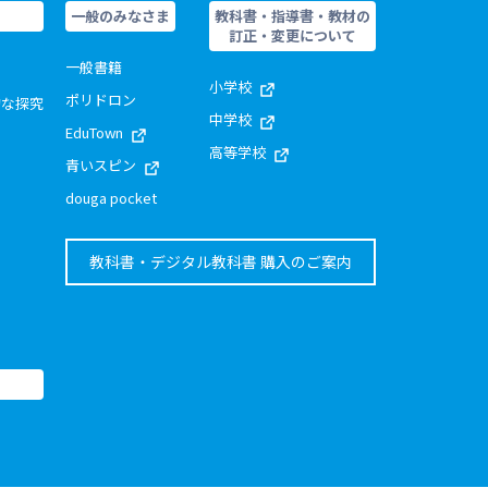
一般のみなさま
教科書・指導書・教材の
訂正・変更について
一般書籍
小学校
ポリドロン
的な探究
中学校
EduTown
高等学校
青いスピン
douga pocket
教科書・デジタル教科書 購入のご案内