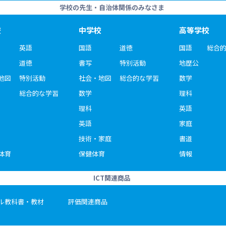
学校の先生・自治体関係のみなさま
校
中学校
高等学校
英語
国語
道徳
国語
総合
道徳
書写
特別活動
地歴公
地図
特別活動
社会・地図
総合的な学習
数学
総合的な学習
数学
理科
理科
英語
英語
家庭
技術・家庭
書道
体育
保健体育
情報
ICT関連商品
ル教科書・教材
評価関連商品