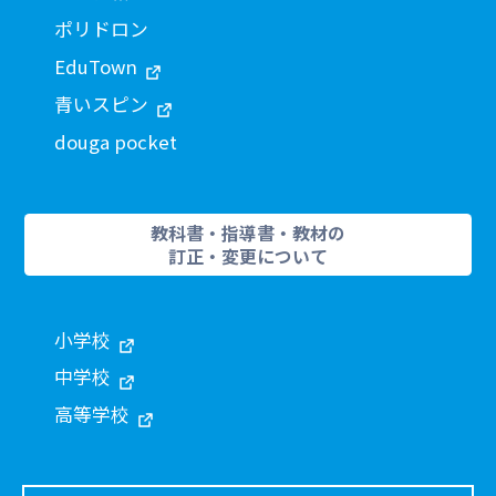
ポリドロン
EduTown
青いスピン
douga pocket
教科書・指導書・教材の
訂正・変更について
小学校
中学校
高等学校