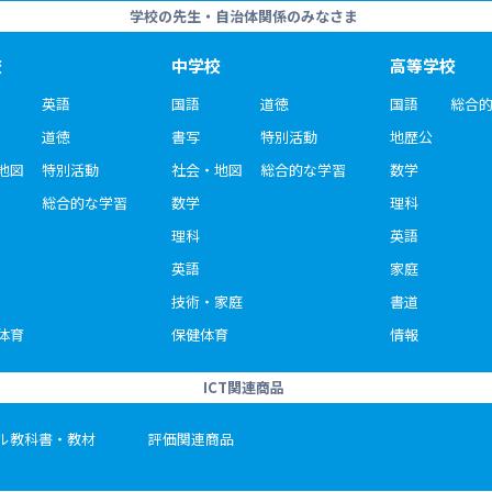
学校の先生・自治体関係のみなさま
校
中学校
高等学校
英語
国語
道徳
国語
総合
道徳
書写
特別活動
地歴公
地図
特別活動
社会・地図
総合的な学習
数学
総合的な学習
数学
理科
理科
英語
英語
家庭
技術・家庭
書道
体育
保健体育
情報
ICT関連商品
ル教科書・教材
評価関連商品