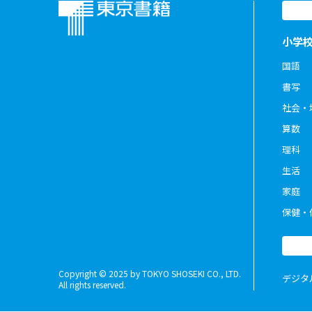
小学
国語
書写
社会・
算数
理科
生活
家庭
保健・
Copyright © 2025 by TOKYO SHOSEKI CO., LTD.
デジタ
All rights reserved.