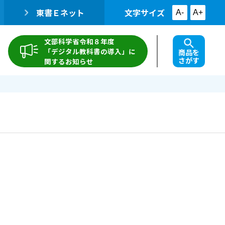
東書Ｅネット
文字サイズ
A-
A+
文部科学省令和８年度
「デジタル教科書の導入」に
商品を
さがす
関するお知らせ