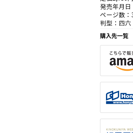
発売年月日：
ページ数：3
判型：四六
購入先一覧