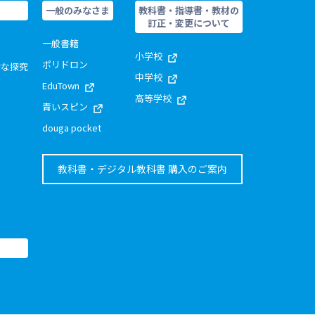
一般のみなさま
教科書・指導書・教材の
訂正・変更について
一般書籍
小学校
ポリドロン
的な探究
中学校
EduTown
高等学校
青いスピン
douga pocket
教科書・デジタル教科書 購入のご案内