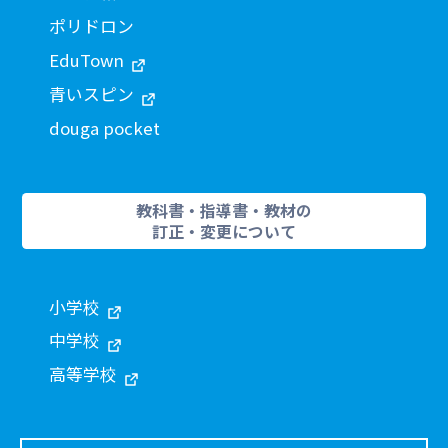
ポリドロン
EduTown
青いスピン
douga pocket
教科書・指導書・教材の
訂正・変更について
小学校
中学校
高等学校