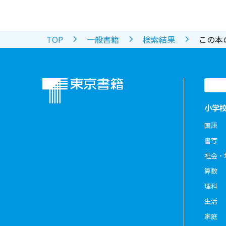
TOP
一般書籍
検索結果
この本
小学
国語
書写
社会・
算数
理科
生活
家庭