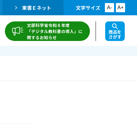
東書Ｅネット
文字サイズ
A-
A+
文部科学省令和８年度
「デジタル教科書の導入」に
商品を
さがす
関するお知らせ