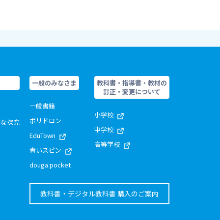
一般のみなさま
教科書・指導書・教材の
訂正・変更について
一般書籍
小学校
ポリドロン
的な探究
中学校
EduTown
高等学校
青いスピン
douga pocket
教科書・デジタル教科書 購入のご案内