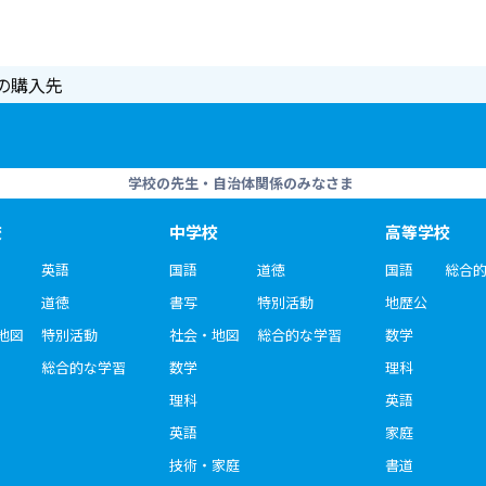
の購入先
学校の先生・自治体関係のみなさま
校
中学校
高等学校
英語
国語
道徳
国語
総合
道徳
書写
特別活動
地歴公
地図
特別活動
社会・地図
総合的な学習
数学
総合的な学習
数学
理科
理科
英語
英語
家庭
技術・家庭
書道