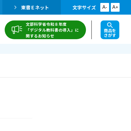
東書Ｅネット
文字サイズ
A-
A+
文部科学省令和８年度
「デジタル教科書の導入」に
商品を
さがす
関するお知らせ