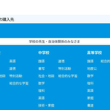
の購入先
学校の先生・自治体関係のみなさま
校
中学校
高等学校
英語
国語
道徳
国語
総合
道徳
書写
特別活動
地歴公
地図
特別活動
社会・地図
総合的な学習
数学
総合的な学習
数学
理科
理科
英語
英語
家庭
技術・家庭
書道