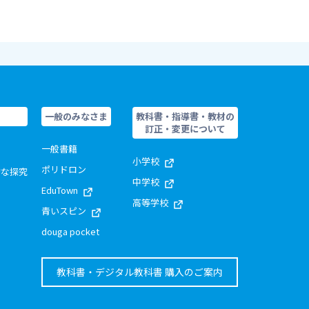
一般のみなさま
教科書・指導書・教材の
訂正・変更について
一般書籍
小学校
ポリドロン
的な探究
中学校
EduTown
高等学校
青いスピン
douga pocket
教科書・デジタル教科書 購入のご案内