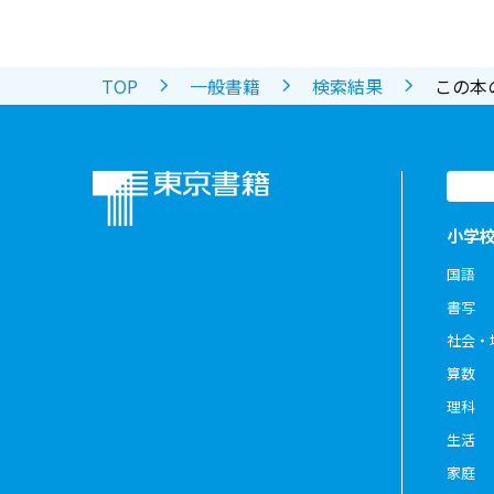
TOP
一般書籍
検索結果
この本
小学
国語
書写
社会・
算数
理科
生活
家庭