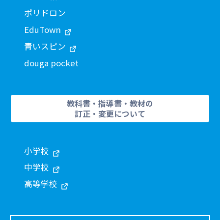
ポリドロン
EduTown
青いスピン
douga pocket
教科書・指導書・教材の
訂正・変更について
小学校
中学校
高等学校