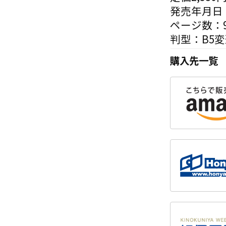
発売年月日：
ページ数：9
判型：B5
購入先一覧