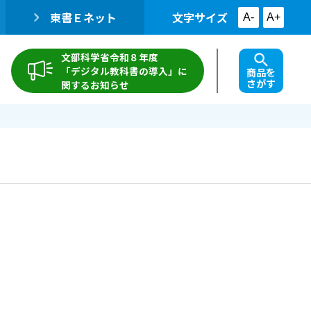
東書Ｅネット
文字サイズ
A-
A+
文部科学省令和８年度
「デジタル教科書の導入」に
商品を
さがす
関するお知らせ