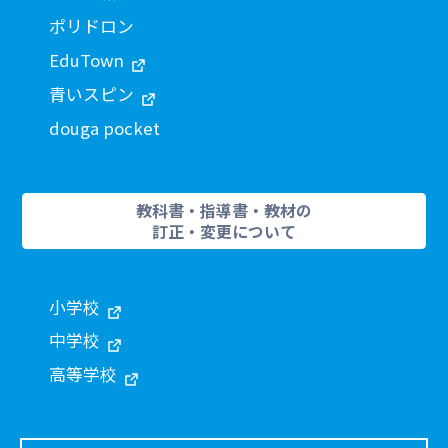
ポリドロン
EduTown
青いスピン
douga pocket
教科書・指導書・教材の
訂正・変更について
小学校
中学校
高等学校