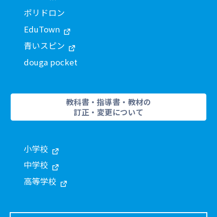
ポリドロン
EduTown
青いスピン
douga pocket
教科書・指導書・教材の
訂正・変更について
小学校
中学校
高等学校