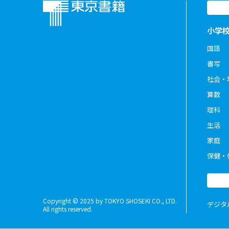
小学
国語
書写
社会・
算数
理科
生活
家庭
保健・
Copyright © 2025 by TOKYO SHOSEKI CO., LTD.
デジタ
All rights reserved.