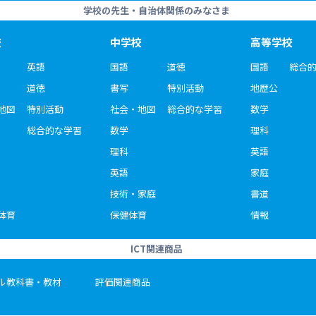
学校の先生・自治体関係のみなさま
校
中学校
高等学校
英語
国語
道徳
国語
総合
道徳
書写
特別活動
地歴公
地図
特別活動
社会・地図
総合的な学習
数学
総合的な学習
数学
理科
理科
英語
英語
家庭
技術・家庭
書道
体育
保健体育
情報
ICT関連商品
ル教科書・教材
評価関連商品