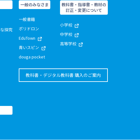
一般のみなさま
教科書・指導書・教材の
訂正・変更について
一般書籍
小学校
ポリドロン
的な探究
中学校
EduTown
高等学校
青いスピン
douga pocket
教科書・デジタル教科書 購入のご案内