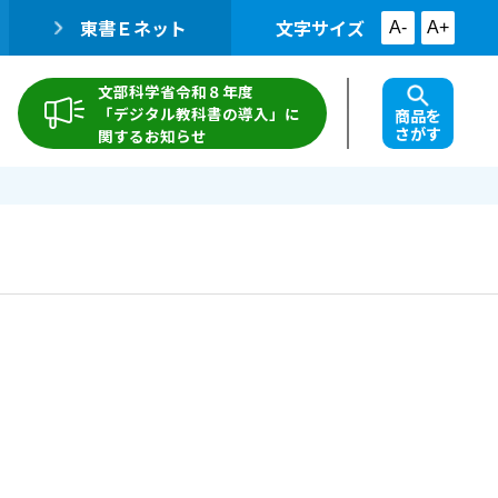
東書Ｅネット
文字サイズ
A-
A+
文部科学省令和８年度
「デジタル教科書の導入」に
商品を
さがす
関するお知らせ