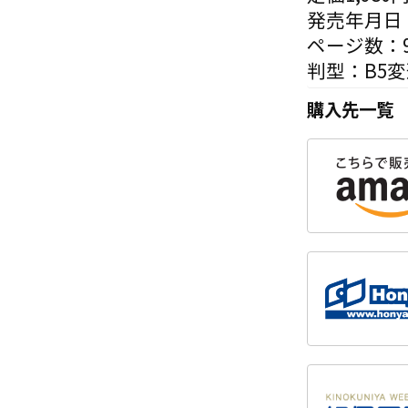
発売年月日：
ページ数：9
判型：B5
購入先一覧