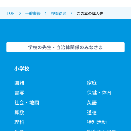
TOP
一般書籍
検索結果
この本の購入先
学校の先生・自治体関係のみなさま
小学校
国語
家庭
書写
保健・体育
社会・地図
英語
算数
道徳
理科
特別活動