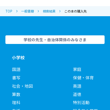
TOP
一般書籍
検索結果
この本の購入先
学校の先生・自治体関係のみなさま
小学校
国語
家庭
書写
保健・体育
社会・地図
英語
算数
道徳
理科
特別活動