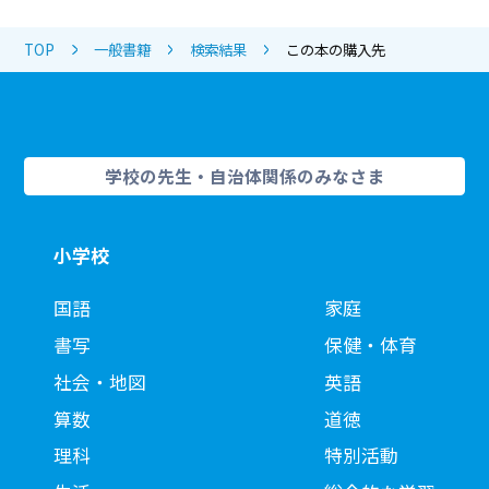
TOP
一般書籍
検索結果
この本の購入先
学校の先生・自治体関係のみなさま
小学校
国語
家庭
書写
保健・体育
社会・地図
英語
算数
道徳
理科
特別活動