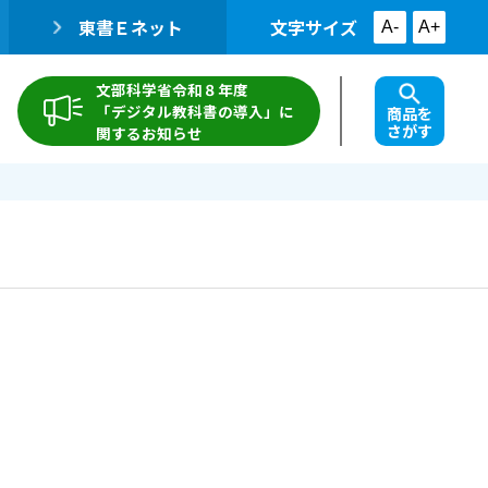
東書Ｅネット
文字サイズ
A-
A+
文部科学省令和８年度
「デジタル教科書の導入」に
商品を
さがす
関するお知らせ