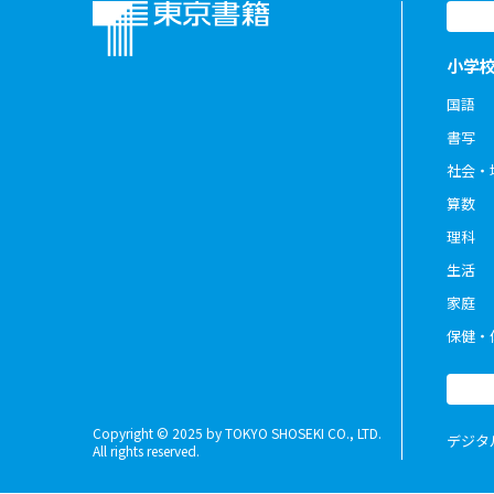
小学
国語
書写
社会・
算数
理科
生活
家庭
保健・
Copyright © 2025 by TOKYO SHOSEKI CO., LTD.
デジタ
All rights reserved.