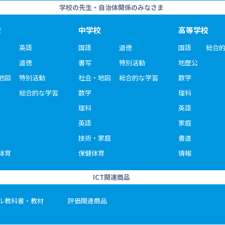
学校の先生・自治体関係のみなさま
校
中学校
高等学校
英語
国語
道徳
国語
総合
道徳
書写
特別活動
地歴公
地図
特別活動
社会・地図
総合的な学習
数学
総合的な学習
数学
理科
理科
英語
英語
家庭
技術・家庭
書道
体育
保健体育
情報
ICT関連商品
ル教科書・教材
評価関連商品