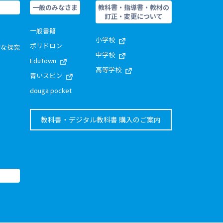
一般のみなさま
教科書・指導書・教材の
訂正・変更について
一般書籍
小学校
ポリドロン
的な探究
中学校
EduTown
高等学校
青いスピン
douga pocket
教科書・デジタル教科書 購入のご案内