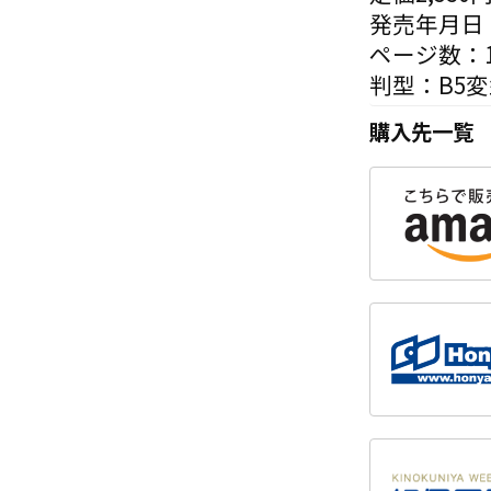
発売年月日：
ページ数：1
判型：B5
購入先一覧