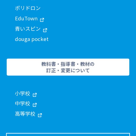
ポリドロン
EduTown
青いスピン
douga pocket
教科書・指導書・教材の
訂正・変更について
小学校
中学校
高等学校