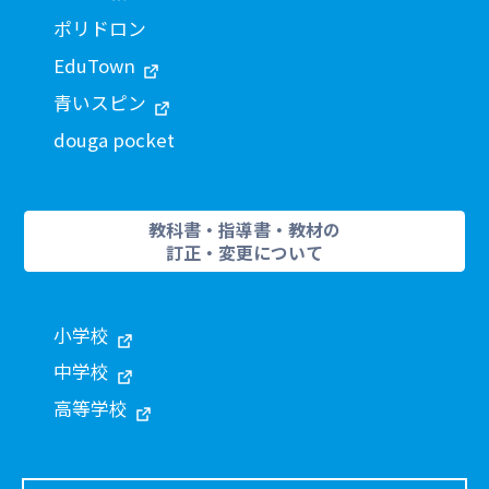
ポリドロン
EduTown
青いスピン
douga pocket
教科書・指導書・教材の
訂正・変更について
小学校
中学校
高等学校