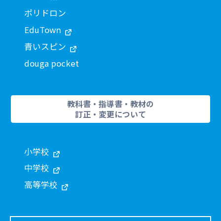
ポリドロン
EduTown
青いスピン
douga pocket
教科書・指導書・教材の
訂正・変更について
小学校
中学校
高等学校