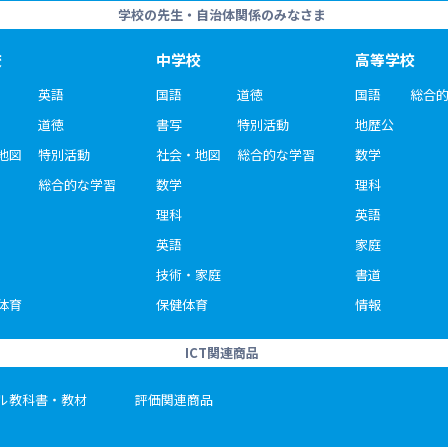
学校の先生・自治体関係のみなさま
校
中学校
高等学校
英語
国語
道徳
国語
総合
道徳
書写
特別活動
地歴公
地図
特別活動
社会・地図
総合的な学習
数学
総合的な学習
数学
理科
理科
英語
英語
家庭
技術・家庭
書道
体育
保健体育
情報
ICT関連商品
ル教科書・教材
評価関連商品