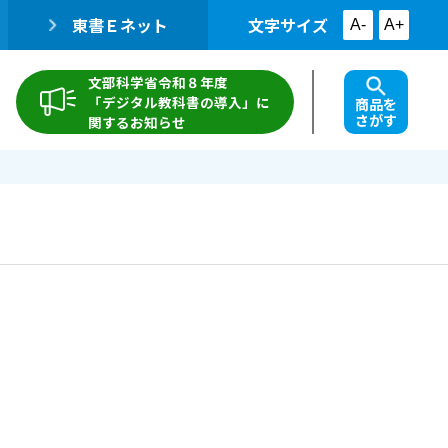
東書Ｅネット
文字サイズ
A-
A+
文部科学省令和８年度
「デジタル教科書の導入」に
商品を
さがす
関するお知らせ