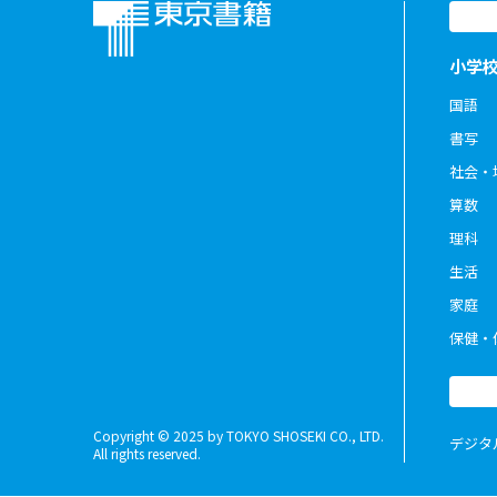
小学
国語
書写
社会・
算数
理科
生活
家庭
保健・
Copyright © 2025 by TOKYO SHOSEKI CO., LTD.
デジタ
All rights reserved.