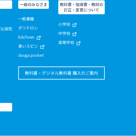
一般のみなさま
教科書・指導書・教材の
訂正・変更について
一般書籍
小学校
ポリドロン
的な探究
中学校
EduTown
高等学校
青いスピン
douga pocket
教科書・デジタル教科書 購入のご案内