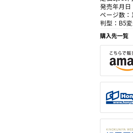
発売年月日：
ページ数：1
判型：B5
購入先一覧