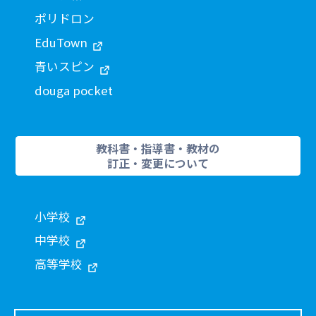
ポリドロン
EduTown
青いスピン
douga pocket
教科書・指導書・教材の
訂正・変更について
小学校
中学校
高等学校