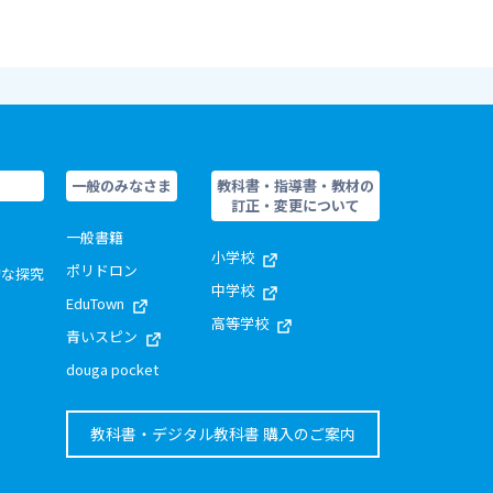
一般のみなさま
教科書・指導書・教材の
訂正・変更について
一般書籍
小学校
ポリドロン
的な探究
中学校
EduTown
高等学校
青いスピン
douga pocket
教科書・デジタル教科書 購入のご案内