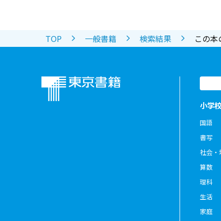
TOP
一般書籍
検索結果
この本
小学
国語
書写
社会・
算数
理科
生活
家庭