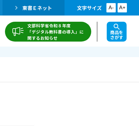
東書Ｅネット
文字サイズ
A-
A+
文部科学省令和８年度
「デジタル教科書の導入」に
商品を
さがす
関するお知らせ