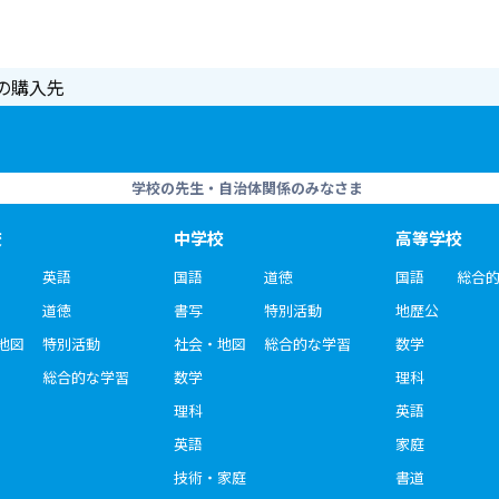
の購入先
学校の先生・自治体関係のみなさま
校
中学校
高等学校
英語
国語
道徳
国語
総合
道徳
書写
特別活動
地歴公
地図
特別活動
社会・地図
総合的な学習
数学
総合的な学習
数学
理科
理科
英語
英語
家庭
技術・家庭
書道