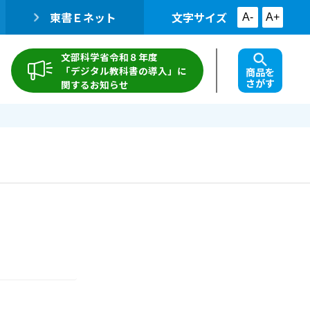
東書Ｅネット
文字サイズ
A-
A+
文部科学省令和８年度
「デジタル教科書の導入」に
商品を
さがす
関するお知らせ