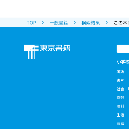
TOP
一般書籍
検索結果
この本
小学
国語
書写
社会・
算数
理科
生活
家庭