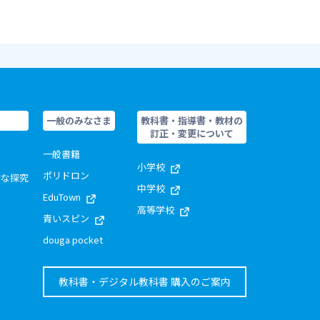
一般のみなさま
教科書・指導書・教材の
訂正・変更について
一般書籍
小学校
ポリドロン
的な探究
中学校
EduTown
高等学校
青いスピン
douga pocket
教科書・デジタル教科書 購入のご案内