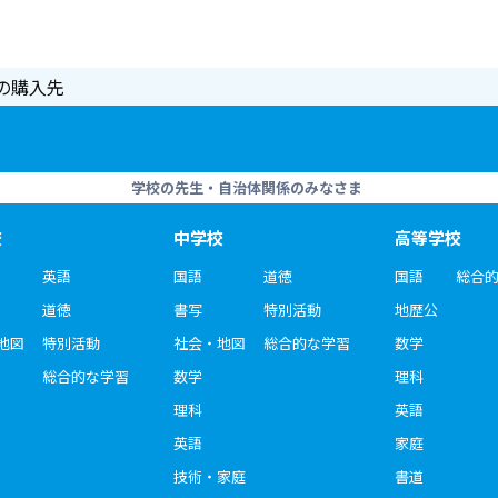
の購入先
学校の先生・自治体関係のみなさま
校
中学校
高等学校
英語
国語
道徳
国語
総合
道徳
書写
特別活動
地歴公
地図
特別活動
社会・地図
総合的な学習
数学
総合的な学習
数学
理科
理科
英語
英語
家庭
技術・家庭
書道