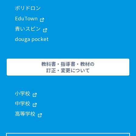
ポリドロン
EduTown
青いスピン
douga pocket
教科書・指導書・教材の
訂正・変更について
小学校
中学校
高等学校