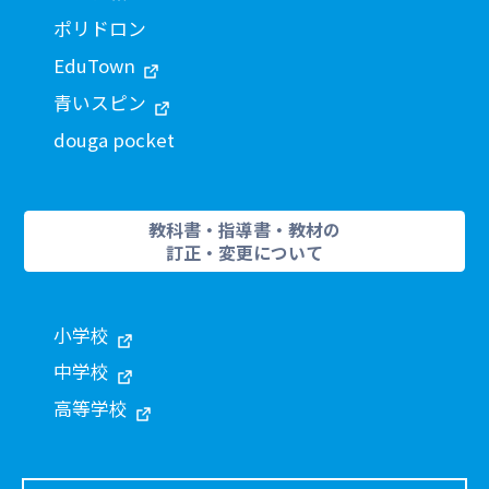
ポリドロン
EduTown
青いスピン
douga pocket
教科書・指導書・教材の
訂正・変更について
小学校
中学校
高等学校