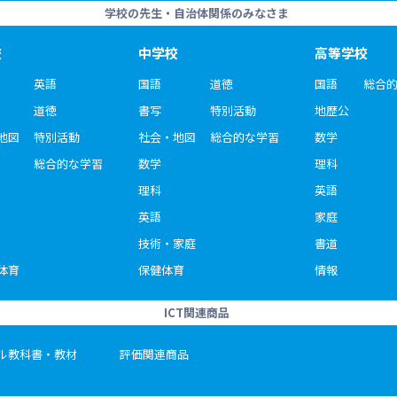
学校の先生・自治体関係のみなさま
校
中学校
高等学校
英語
国語
道徳
国語
総合
道徳
書写
特別活動
地歴公
地図
特別活動
社会・地図
総合的な学習
数学
総合的な学習
数学
理科
理科
英語
英語
家庭
技術・家庭
書道
体育
保健体育
情報
ICT関連商品
ル教科書・教材
評価関連商品