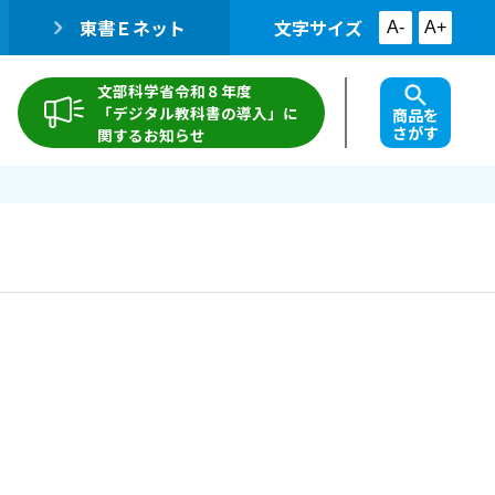
東書Ｅネット
文字サイズ
A-
A+
文部科学省令和８年度
「デジタル教科書の導入」に
商品を
さがす
関するお知らせ