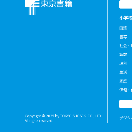
小学
国語
書写
社会・
算数
理科
生活
家庭
保健・
Copyright © 2025 by TOKYO SHOSEKI CO., LTD.
デジタ
All rights reserved.