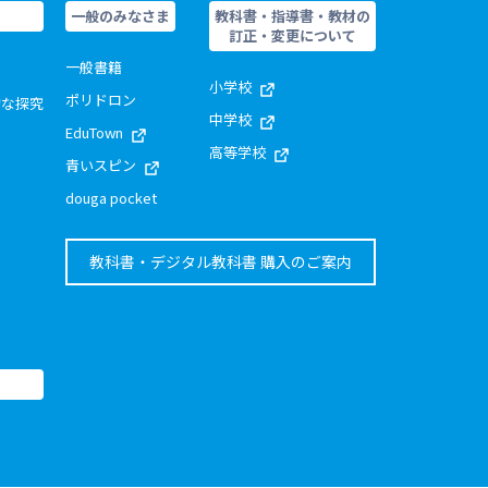
一般のみなさま
教科書・指導書・教材の
訂正・変更について
一般書籍
小学校
ポリドロン
的な探究
中学校
EduTown
高等学校
青いスピン
douga pocket
教科書・デジタル教科書 購入のご案内