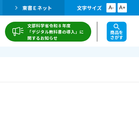
東書Ｅネット
文字サイズ
A-
A+
文部科学省令和８年度
「デジタル教科書の導入」に
商品を
さがす
関するお知らせ