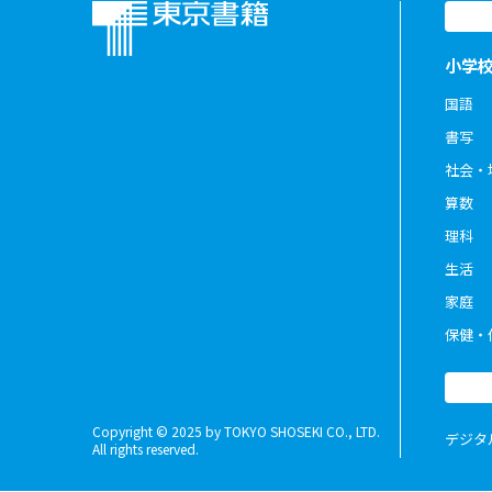
小学
国語
書写
社会・
算数
理科
生活
家庭
保健・
Copyright © 2025 by TOKYO SHOSEKI CO., LTD.
デジタ
All rights reserved.