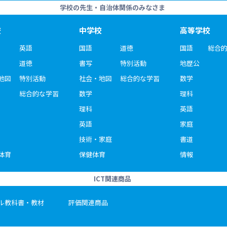
学校の先生・自治体関係のみなさま
校
中学校
高等学校
英語
国語
道徳
国語
総合
道徳
書写
特別活動
地歴公
地図
特別活動
社会・地図
総合的な学習
数学
総合的な学習
数学
理科
理科
英語
英語
家庭
技術・家庭
書道
体育
保健体育
情報
ICT関連商品
ル教科書・教材
評価関連商品