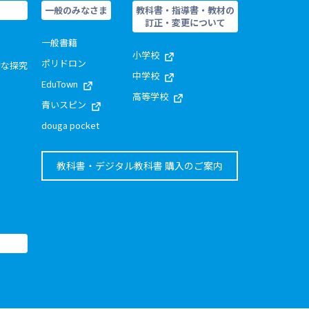
一般のみなさま
教科書・指導書・教材の
訂正・変更について
一般書籍
小学校
ポリドロン
的な探究
中学校
EduTown
高等学校
青いスピン
douga pocket
教科書・デジタル教科書 購入のご案内