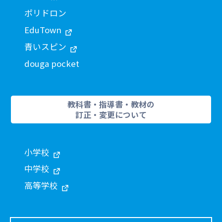
ポリドロン
EduTown
青いスピン
douga pocket
教科書・指導書・教材の
訂正・変更について
小学校
中学校
高等学校