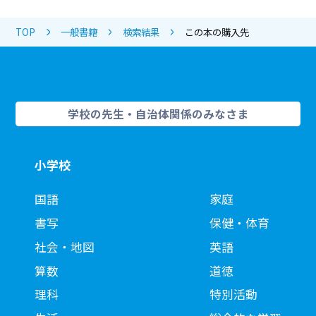
TOP
一般書籍
検索結果
この本の購入先
学校の先生・自治体関係のみなさま
小学校
国語
家庭
書写
保健・体育
社会・地図
英語
算数
道徳
理科
特別活動