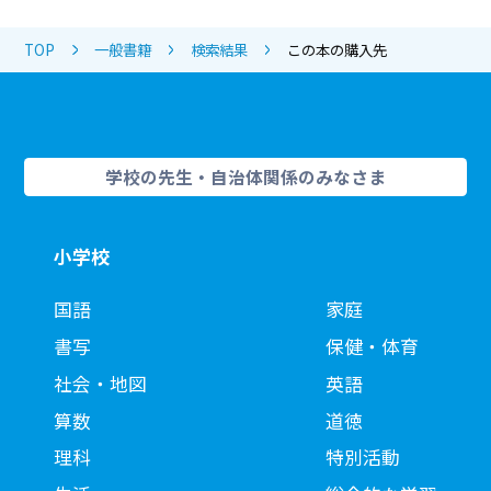
TOP
一般書籍
検索結果
この本の購入先
学校の先生・自治体関係のみなさま
小学校
国語
家庭
書写
保健・体育
社会・地図
英語
算数
道徳
理科
特別活動