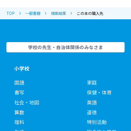
TOP
一般書籍
検索結果
この本の購入先
学校の先生・自治体関係のみなさま
小学校
国語
家庭
書写
保健・体育
社会・地図
英語
算数
道徳
理科
特別活動