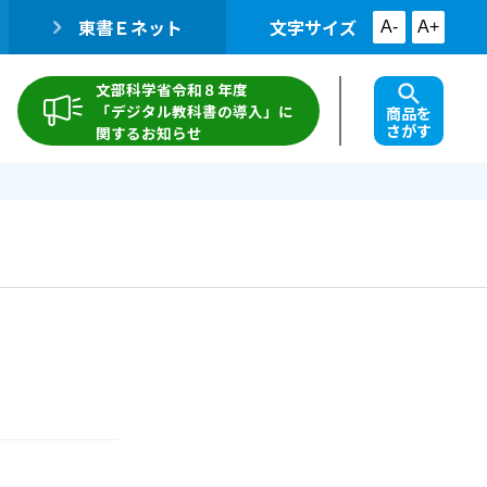
東書Ｅネット
文字サイズ
A-
A+
文部科学省令和８年度
「デジタル教科書の導入」に
商品を
さがす
関するお知らせ