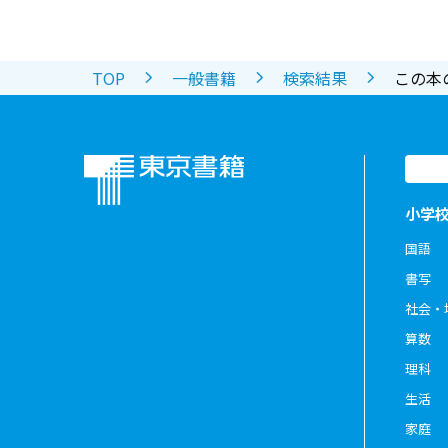
TOP
一般書籍
検索結果
この本
小学
国語
書写
社会・
算数
理科
生活
家庭