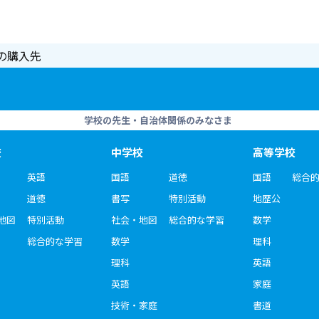
の購入先
学校の先生・自治体関係のみなさま
校
中学校
高等学校
英語
国語
道徳
国語
総合
道徳
書写
特別活動
地歴公
地図
特別活動
社会・地図
総合的な学習
数学
総合的な学習
数学
理科
理科
英語
英語
家庭
技術・家庭
書道