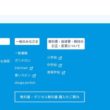
一般のみなさま
教科書・指導書・教材の
訂正・変更について
一般書籍
小学校
ポリドロン
的な探究
中学校
EduTown
高等学校
青いスピン
douga pocket
教科書・デジタル教科書 購入のご案内